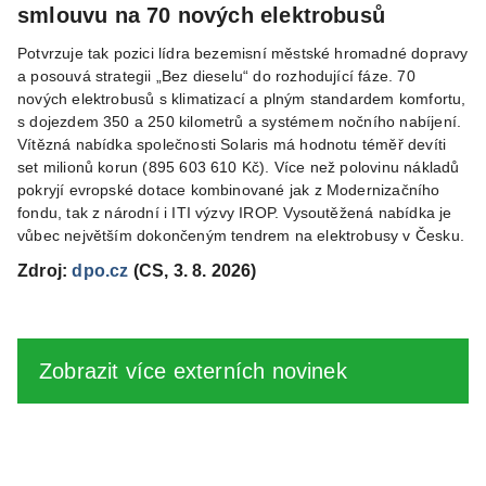
smlouvu na 70 nových elektrobusů
Potvrzuje tak pozici lídra bezemisní městské hromadné dopravy
a posouvá strategii „Bez dieselu“ do rozhodující fáze. 70
nových elektrobusů s klimatizací a plným standardem komfortu,
s dojezdem 350 a 250 kilometrů a systémem nočního nabíjení.
Vítězná nabídka společnosti Solaris má hodnotu téměř devíti
set milionů korun (895 603 610 Kč). Více než polovinu nákladů
pokryjí evropské dotace kombinované jak z Modernizačního
fondu, tak z národní i ITI výzvy IROP. Vysoutěžená nabídka je
vůbec největším dokončeným tendrem na elektrobusy v Česku.
Zdroj:
dpo.cz
(CS, 3. 8. 2026)
Zobrazit více externích novinek