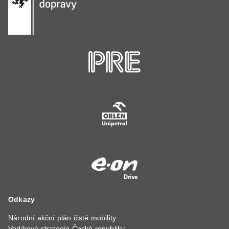
Odkazy
Národní akční plán čisté mobility
Vodíková strategie České republiky