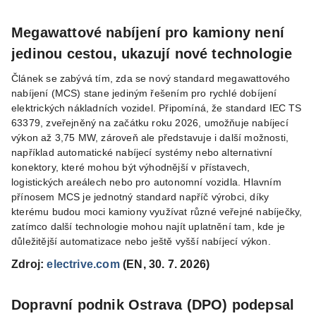
Megawattové nabíjení pro kamiony není
jedinou cestou, ukazují nové technologie
Článek se zabývá tím, zda se nový standard megawattového
nabíjení (MCS) stane jediným řešením pro rychlé dobíjení
elektrických nákladních vozidel. Připomíná, že standard IEC TS
63379, zveřejněný na začátku roku 2026, umožňuje nabíjecí
výkon až 3,75 MW, zároveň ale představuje i další možnosti,
například automatické nabíjecí systémy nebo alternativní
konektory, které mohou být výhodnější v přístavech,
logistických areálech nebo pro autonomní vozidla. Hlavním
přínosem MCS je jednotný standard napříč výrobci, díky
kterému budou moci kamiony využívat různé veřejné nabíječky,
zatímco další technologie mohou najít uplatnění tam, kde je
důležitější automatizace nebo ještě vyšší nabíjecí výkon.
Zdroj:
electrive.com
(EN, 30. 7. 2026)
Dopravní podnik Ostrava (DPO) podepsal