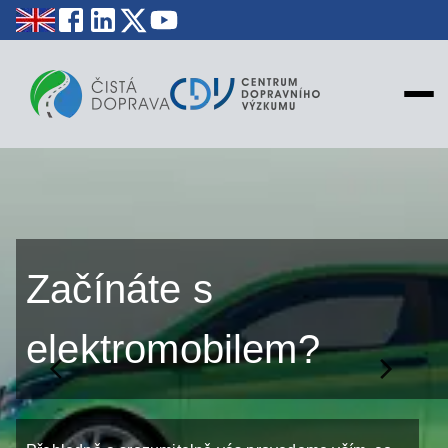
NOVINKY
STATISTIKY
EDUKACE
MAPY
Začínáte s
PROJEKTY
KONTAKT
elektromobilem?