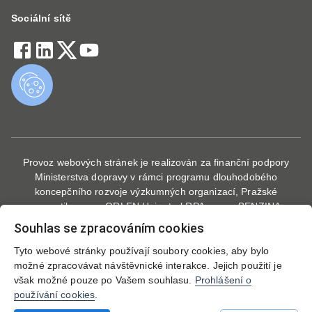
Sociální sítě
Provoz webových stránek je realizován za finanční podpory
Ministerstva dopravy v rámci programu dlouhodobého
koncepčního rozvoje výzkumných organizací, Pražské
energetiky, a. s., ORLEN Unipetrol RPA s.r.o. - BENZINA,
odštěpný závod a E.ON Drive Infrastructure CZ s.r.o. Webové
Souhlas se zpracováním cookies
stránky vznikly při řešení projektu "Rozvoj veřejné dobíjecí
infrastruktury v kontextu zajištění dopravní obsluhy a zohlednění
Tyto webové stránky používají soubory cookies, aby bylo
dopravně inženýrských parametrů", který byl financován se
možné zpracovávat návštěvnické interakce. Jejich použití je
státní podporou Technologické agentury ČR a Ministerstva
však možné pouze po Vašem souhlasu.
Prohlášení o
dopravy ČR v rámci Programu DOPRAVA 2020+.
používání cookies
.