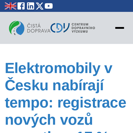
NOVINKY
Elektromobily v
STATISTIKY
EDUKACE
Česku nabírají
MAPY
PROJEKTY
tempo: registrace
KONTAKT
nových vozů