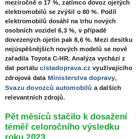
meziročně o 17 %, zatímco dovoz ojetých
elektromobilů se zvýšil o 80 %. Podíl
elektromobilů dosáhl na trhu nových
osobních vozidel 6,3 %, v případě
dovezených ojetin pak 8,6 %. Mezi desítku
nejúspěšnějších nových modelů se nově
zařadila Toyota C-HR. Analýza vychází z
cistadoprava.cz
dat portálu
využívajícího
Ministerstva dopravy
zdrojová data
,
Svazu dovozců automobilů
a dalších
relevantních zdrojů.
Pět měsíců stačilo k dosažení
téměř celoročního výsledku
roku 2023