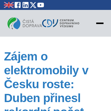
NOVINKY
Zájem o
STATISTIKY
EDUKACE
elektromobily v
MAPY
PROJEKTY
Česku roste:
KONTAKT
Duben přinesl