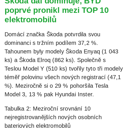
Škoda dál dominuje, BYD
poprvé pronikl mezi TOP 10
elektromobilů
Domácí značka Škoda potvrdila svou
dominanci s tržním podílem 37,2 %.
Tahounem byly modely Škoda Enyaq (1 043
ks) a Škoda Elroq (862 ks). Společně s
Teslou Model Y (510 ks) tvořily tyto tři modely
téměř polovinu všech nových registrací (47,1
%). Meziročně si o 29 % pohoršila Tesla
Model 3, 13 % pak Hyundai Inster.
Tabulka 2: Meziroční srovnání 10
nejregistrovanějších nových osobních
bateriových elektromobilů