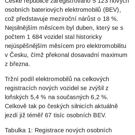
České republice zaregistrováno 5 123 nových
osobních bateriových elektromobilů (BEV),
což představuje meziroční nárůst o 18 %.
Nejsilnějším měsícem byl duben, který se s
počtem 1 684 vozidel stal historicky
nejúspěšnějším měsícem pro elektromobilitu
v Česku, čímž překonal dosavadní maximum
z března.
Tržní podíl elektromobilů na celkových
registracích nových vozidel se zvýšil z
loňských 5,4 % na současných 6,2 %.
Celkově tak po českých silnicích aktuálně
jezdí již téměř 67 tisíc osobních BEV.
Tabulka 1: Registrace nových osobních