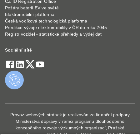
CZ ID Registration Office
Požáry baterií EV ve světě
Elektromobilní platforma
Česká vodíková technologická platforma
Predikce vývoje elektromobility v ČR do roku 2045
Registr vozidel - statistické přehledy a výdej dat
Sociální sítě
Provoz webových stránek je realizován za finanční podpory
Ministerstva dopravy v rámci programu dlouhodobého
koncepčního rozvoje výzkumných organizací, Pražské
energetiky, a. s., ORLEN Unipetrol RPA s.r.o. - BENZINA,