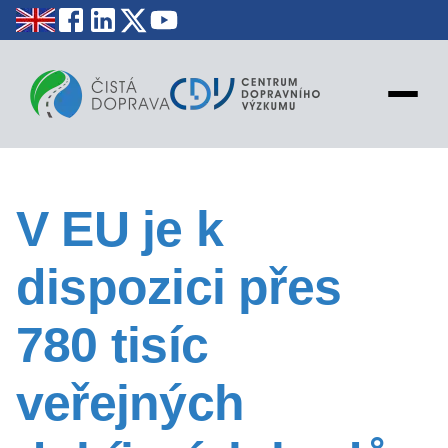
NOVINKY
V EU je k
STATISTIKY
EDUKACE
dispozici přes
MAPY
PROJEKTY
780 tisíc
KONTAKT
veřejných