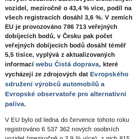
vozidel, meziročně o 43,4 % více, podíl na
všech registracích dosáhl 3,6 %. V zemích
EU je provozováno 786 713 veřejných
dobíjecích bodů, v Česku pak počet
veřejných dobíjecích bodů dosáhl téměř
5,5 tisíce, vyplývá z aktualizovaných
webu Čistá doprava
informací
, které
Evropského
vycházejí ze zdrojových dat
sdružení výrobců automobilů a
Evropské observatoře pro alternativní
paliva
.
V EU bylo od ledna do července tohoto roku
registrováno 6 537 362 nových osobních
vozidel (meziročně o 3,9 % více), z nich 815