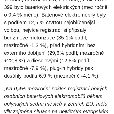
399 bylo bateriových elektrických (meziročně
o 0,4 % méně). Bateriové elektromobily byly
s podílem 12,5 % čtvrtou nejoblíbenější
volbou, nejvíce registrací si připsaly
benzínové motorizace (35,1% podíl;
meziročně -1,3 %), před hybridními bez
externího dobíjení (29,6% podíl; meziročně
+22,8 %) a dieselovými (12,8% podíl;
meziročně -7,9 %), plug-in hybridy pak
dosáhly podílu 6,9 % (meziročně -4,1 %).
„Na 0,4% meziroční pokles registrací nových
osobních bateriových elektromobilů během
uplynulých sedmi měsíců v zemích EU, měla
vliv zejména situace na největším evropském