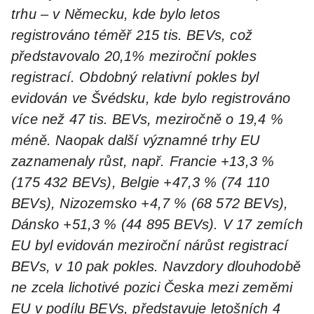
trhu – v Německu, kde bylo letos
registrováno téměř 215 tis. BEVs, což
představovalo 20,1% meziroční pokles
registrací. Obdobný relativní pokles byl
evidován ve Švédsku, kde bylo registrováno
více než 47 tis. BEVs, meziročně o 19,4 %
méně. Naopak další významné trhy EU
zaznamenaly růst, např. Francie +13,3 %
(175 432 BEVs), Belgie +47,3 % (74 110
BEVs), Nizozemsko +4,7 % (68 572 BEVs),
Dánsko +51,3 % (44 895 BEVs). V 17 zemích
EU byl evidován meziroční nárůst registrací
BEVs, v 10 pak pokles. Navzdory dlouhodobě
ne zcela lichotivé pozici Česka mezi zeměmi
EU v podílu BEVs, představuje letošních 4