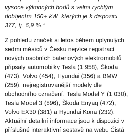
vysoce výkonných bodů s velmi rychlým
dobíjením 150+ kW, kterých je k dispozici
377, tj. 6,9 %.“
Z pohledu značek si letos během uplynulých
sedmi měsíců v Česku nejvíce registrací
nových osobních bateriových elektromobilů
připsaly automobilky Tesla (1 958), Škoda
(473), Volvo (454), Hyundai (356) a BMW
(259), nejregistrovanější modely dle
obchodního označení: Tesla Model Y (1 030),
Tesla Model 3 (896), Škoda Enyaq (472),
Volvo EX30 (381) a Hyundai Kona (232).
Aktuální detailní informace jsou k dispozici v
příslušné interaktivní sestavě na webu Čistá