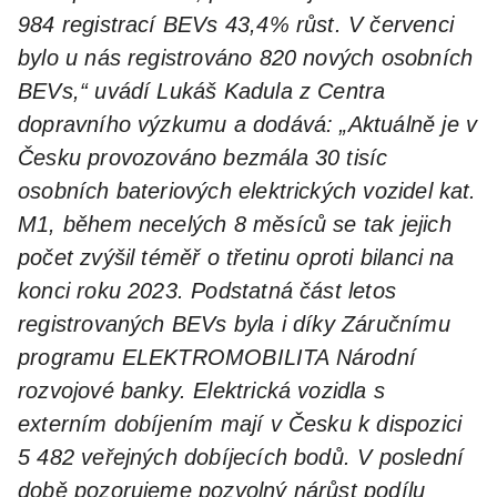
984 registrací BEVs 43,4% růst. V červenci
bylo u nás registrováno 820 nových osobních
BEVs,“ uvádí Lukáš Kadula z Centra
dopravního výzkumu a dodává: „Aktuálně je v
Česku provozováno bezmála 30 tisíc
osobních bateriových elektrických vozidel kat.
M1, během necelých 8 měsíců se tak jejich
počet zvýšil téměř o třetinu oproti bilanci na
konci roku 2023. Podstatná část letos
registrovaných BEVs byla i díky Záručnímu
programu ELEKTROMOBILITA Národní
rozvojové banky. Elektrická vozidla s
externím dobíjením mají v Česku k dispozici
5 482 veřejných dobíjecích bodů. V poslední
době pozorujeme pozvolný nárůst podílu