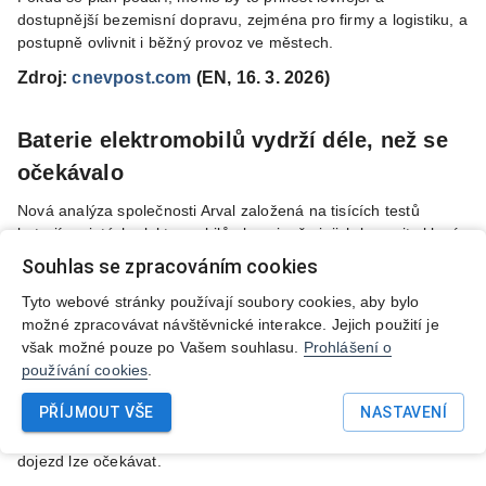
dostupnější bezemisní dopravu, zejména pro firmy a logistiku, a
postupně ovlivnit i běžný provoz ve městech.
Zdroj:
cnevpost.com
(EN, 16. 3. 2026)
Baterie elektromobilů vydrží déle, než se
očekávalo
Nová analýza společnosti Arval založená na tisících testů
baterií u ojetých elektromobilů ukazuje, že jejich kapacita klesá
mnohem pomaleji, než se dříve předpokládalo. Průměrná
Souhlas se zpracováním cookies
„zdravotní kondice“ baterie, tedy kolik původní kapacity si ještě
uchovává, dosahuje asi 93 % a většina vozidel si drží více než
Tyto webové stránky používají soubory cookies, aby bylo
80 % kapacity i po letech provozu a desítkách tisíc kilometrů.
možné zpracovávat návštěvnické interakce. Jejich použití je
Výsledky naznačují, že obavy z rychlého opotřebení baterií
však možné pouze po Vašem souhlasu.
Prohlášení o
mohou být přehnané, což může zvýšit důvěru lidí v nákup
používání cookies
.
elektromobilů, zejména na trhu ojetých vozidel. Společnost
PŘÍJMOUT VŠE
NASTAVENÍ
proto podporuje zavádění certifikátů stavu baterie, které mají
kupujícím přehledně ukázat, v jaké kondici baterie je a jaký
dojezd lze očekávat.