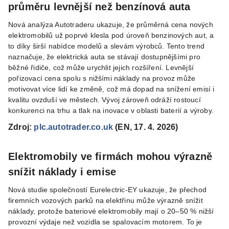
průměru levnější než benzínová auta
Nová analýza Autotraderu ukazuje, že průměrná cena nových
elektromobilů už poprvé klesla pod úroveň benzinových aut, a
to díky širší nabídce modelů a slevám výrobců. Tento trend
naznačuje, že elektrická auta se stávají dostupnějšími pro
běžné řidiče, což může urychlit jejich rozšíření. Levnější
pořizovací cena spolu s nižšími náklady na provoz může
motivovat více lidí ke změně, což má dopad na snížení emisí i
kvalitu ovzduší ve městech. Vývoj zároveň odráží rostoucí
konkurenci na trhu a tlak na inovace v oblasti baterií a výroby.
Zdroj:
plc.autotrader.co.uk
(EN, 17. 4. 2026)
Elektromobily ve firmách mohou výrazně
snížit náklady i emise
Nová studie společností Eurelectric-EY ukazuje, že přechod
firemních vozových parků na elektřinu může výrazně snížit
náklady, protože bateriové elektromobily mají o 20–50 % nižší
provozní výdaje než vozidla se spalovacím motorem. To je