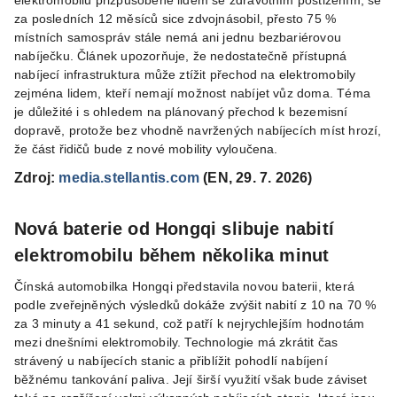
elektromobilů přizpůsobené lidem se zdravotním postižením, se
za posledních 12 měsíců sice zdvojnásobil, přesto 75 %
místních samospráv stále nemá ani jednu bezbariérovou
nabíječku. Článek upozorňuje, že nedostatečně přístupná
nabíjecí infrastruktura může ztížit přechod na elektromobily
zejména lidem, kteří nemají možnost nabíjet vůz doma. Téma
je důležité i s ohledem na plánovaný přechod k bezemisní
dopravě, protože bez vhodně navržených nabíjecích míst hrozí,
že část řidičů bude z nové mobility vyloučena.
Zdroj:
media.stellantis.com
(EN, 29. 7. 2026)
Nová baterie od Hongqi slibuje nabití
elektromobilu během několika minut
Čínská automobilka Hongqi představila novou baterii, která
podle zveřejněných výsledků dokáže zvýšit nabití z 10 na 70 %
za 3 minuty a 41 sekund, což patří k nejrychlejším hodnotám
mezi dnešními elektromobily. Technologie má zkrátit čas
strávený u nabíjecích stanic a přiblížit pohodlí nabíjení
běžnému tankování paliva. Její širší využití však bude záviset