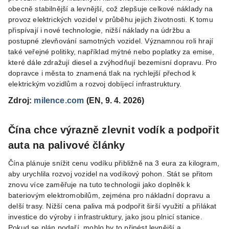
obecně stabilnější a levnější, což zlepšuje celkové náklady na
provoz elektrických vozidel v průběhu jejich životnosti. K tomu
přispívají i nové technologie, nižší náklady na údržbu a
postupné zlevňování samotných vozidel. Významnou roli hrají
také veřejné politiky, například mýtné nebo poplatky za emise,
které dále zdražují diesel a zvýhodňují bezemisní dopravu. Pro
dopravce i města to znamená tlak na rychlejší přechod k
elektrickým vozidlům a rozvoj dobíjecí infrastruktury.
Zdroj:
milence.com
(EN, 9. 4. 2026)
Čína chce výrazně zlevnit vodík a podpořit
auta na palivové články
Čína plánuje snížit cenu vodíku přibližně na 3 eura za kilogram,
aby urychlila rozvoj vozidel na vodíkový pohon. Stát se přitom
znovu více zaměřuje na tuto technologii jako doplněk k
bateriovým elektromobilům, zejména pro nákladní dopravu a
delší trasy. Nižší cena paliva má podpořit širší využití a přilákat
investice do výroby i infrastruktury, jako jsou plnicí stanice.
Pokud se plán podaří, mohlo by to přinést levnější a