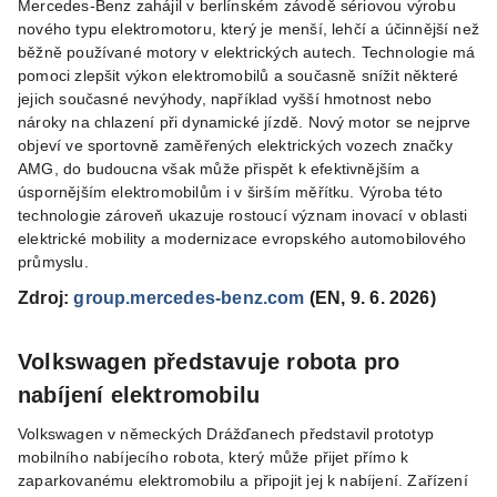
Mercedes-Benz zahájil v berlínském závodě sériovou výrobu
nového typu elektromotoru, který je menší, lehčí a účinnější než
běžně používané motory v elektrických autech. Technologie má
pomoci zlepšit výkon elektromobilů a současně snížit některé
jejich současné nevýhody, například vyšší hmotnost nebo
nároky na chlazení při dynamické jízdě. Nový motor se nejprve
objeví ve sportovně zaměřených elektrických vozech značky
AMG, do budoucna však může přispět k efektivnějším a
úspornějším elektromobilům i v širším měřítku. Výroba této
technologie zároveň ukazuje rostoucí význam inovací v oblasti
elektrické mobility a modernizace evropského automobilového
průmyslu.
Zdroj:
group.mercedes-benz.com
(EN, 9. 6. 2026)
Volkswagen představuje robota pro
nabíjení elektromobilu
Volkswagen v německých Drážďanech představil prototyp
mobilního nabíjecího robota, který může přijet přímo k
zaparkovanému elektromobilu a připojit jej k nabíjení. Zařízení