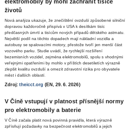
elektromobily by mohl zachránit tisíce
životů
Nová analýza ukazuje, že znečištění ovzduší způsobené silniční
dopravou každoročně přispívá v USA k desítkám tisíc
předčasných úmrtí a tisícům nových případů dětského astmatu.
Největší podíl na těchto dopadech mají nákladní vozidla a
autobusy se spalovacími motory, přestože tvoří jen menší část
vozového parku. Studie uvádí, že rychlejší rozšíření
bezemisních vozidel, zejména elektromobilů, spolu s vhodnými
veřejnými opatřeními by mohlo v příštích desetiletích výrazně
zlepšit kvalitu ovzduší a omezit zdravotní rizika pro obyvatele
měst i dalších oblastí.
Zdroj:
theicct.org
(EN, 29. 6. 2026)
V Číně vstupují v platnost přísnější normy
pro elektromobily a baterie
V Číně začala platit nová povinná pravidla, která výrazně
zpřísňují požadavky na bezpečnost elektromobilů a jejich