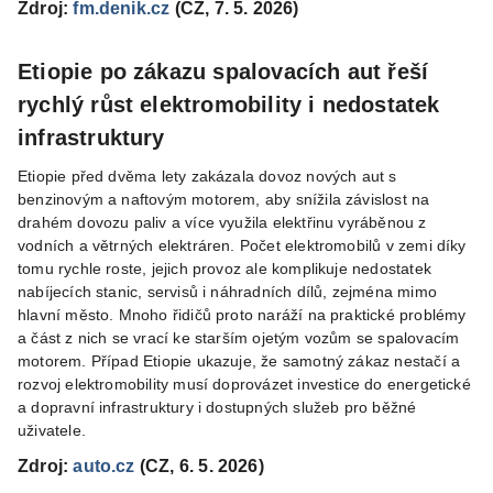
Zdroj:
fm.denik.cz
(CZ, 7. 5. 2026)
Etiopie po zákazu spalovacích aut řeší
rychlý růst elektromobility i nedostatek
infrastruktury
Etiopie před dvěma lety zakázala dovoz nových aut s
benzinovým a naftovým motorem, aby snížila závislost na
drahém dovozu paliv a více využila elektřinu vyráběnou z
vodních a větrných elektráren. Počet elektromobilů v zemi díky
tomu rychle roste, jejich provoz ale komplikuje nedostatek
nabíjecích stanic, servisů i náhradních dílů, zejména mimo
hlavní město. Mnoho řidičů proto naráží na praktické problémy
a část z nich se vrací ke starším ojetým vozům se spalovacím
motorem. Případ Etiopie ukazuje, že samotný zákaz nestačí a
rozvoj elektromobility musí doprovázet investice do energetické
a dopravní infrastruktury i dostupných služeb pro běžné
uživatele.
Zdroj:
auto.cz
(CZ, 6. 5. 2026)