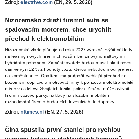
Zdroj:
electrive.com
(EN, 29. 5. 2026)
Nizozemsko zdraží firemní auta se
spalovacím motorem, chce urychlit
přechod k elektromobilům
Nizozemská vláda plánuje od roku 2027 výrazně zvýšit náklady
na leasing nových firemních vozů s benzinovým, naftovým i
hybridním pohonem. Zaměstnavatelé budou muset platit novou
daň ve výši 12 % z hodnoty vozu, kterou nebudou moci přenést
na zaměstnance. Opatření má podpořit rychlejší přechod na
bezemisní dopravu a motivovat firmy k pořizování elektromobilů
místo vozidel využívajících fosilní paliva. Změna může ovlivnit
firemní vozové parky, náklady na služební mobilitu i
rozhodování firem o budoucích investicích do dopravy.
Zdroj:
nltimes.nl
(EN, 27. 5. 2026)
Čína spustila první stanici pro rychlou