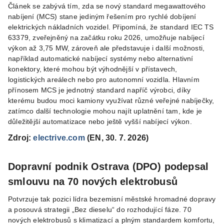
Článek se zabývá tím, zda se nový standard megawattového
nabíjení (MCS) stane jediným řešením pro rychlé dobíjení
elektrických nákladních vozidel. Připomíná, že standard IEC TS
63379, zveřejněný na začátku roku 2026, umožňuje nabíjecí
výkon až 3,75 MW, zároveň ale představuje i další možnosti,
například automatické nabíjecí systémy nebo alternativní
konektory, které mohou být výhodnější v přístavech,
logistických areálech nebo pro autonomní vozidla. Hlavním
přínosem MCS je jednotný standard napříč výrobci, díky
kterému budou moci kamiony využívat různé veřejné nabíječky,
zatímco další technologie mohou najít uplatnění tam, kde je
důležitější automatizace nebo ještě vyšší nabíjecí výkon.
Zdroj:
electrive.com
(EN, 30. 7. 2026)
Dopravní podnik Ostrava (DPO) podepsal
smlouvu na 70 nových elektrobusů
Potvrzuje tak pozici lídra bezemisní městské hromadné dopravy
a posouvá strategii „Bez dieselu“ do rozhodující fáze. 70
nových elektrobusů s klimatizací a plným standardem komfortu,