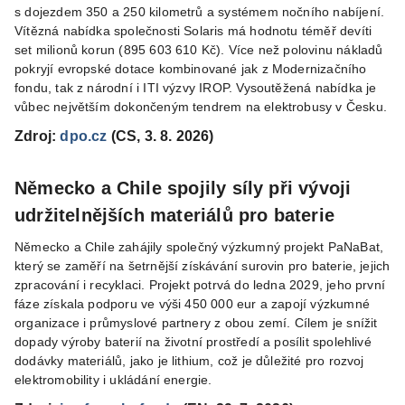
s dojezdem 350 a 250 kilometrů a systémem nočního nabíjení.
Vítězná nabídka společnosti Solaris má hodnotu téměř devíti
set milionů korun (895 603 610 Kč). Více než polovinu nákladů
pokryjí evropské dotace kombinované jak z Modernizačního
fondu, tak z národní i ITI výzvy IROP. Vysoutěžená nabídka je
vůbec největším dokončeným tendrem na elektrobusy v Česku.
Zdroj:
dpo.cz
(CS, 3. 8. 2026)
Německo a Chile spojily síly při vývoji
udržitelnějších materiálů pro baterie
Německo a Chile zahájily společný výzkumný projekt PaNaBat,
který se zaměří na šetrnější získávání surovin pro baterie, jejich
zpracování i recyklaci. Projekt potrvá do ledna 2029, jeho první
fáze získala podporu ve výši 450 000 eur a zapojí výzkumné
organizace i průmyslové partnery z obou zemí. Cílem je snížit
dopady výroby baterií na životní prostředí a posílit spolehlivé
dodávky materiálů, jako je lithium, což je důležité pro rozvoj
elektromobility i ukládání energie.