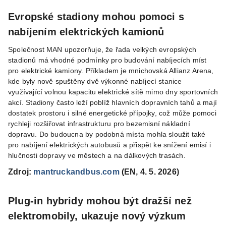
Evropské stadiony mohou pomoci s
nabíjením elektrických kamionů
Společnost MAN upozorňuje, že řada velkých evropských
stadionů má vhodné podmínky pro budování nabíjecích míst
pro elektrické kamiony. Příkladem je mnichovská Allianz Arena,
kde byly nově spuštěny dvě výkonné nabíjecí stanice
využívající volnou kapacitu elektrické sítě mimo dny sportovních
akcí. Stadiony často leží poblíž hlavních dopravních tahů a mají
dostatek prostoru i silné energetické přípojky, což může pomoci
rychleji rozšiřovat infrastrukturu pro bezemisní nákladní
dopravu. Do budoucna by podobná místa mohla sloužit také
pro nabíjení elektrických autobusů a přispět ke snížení emisí i
hlučnosti dopravy ve městech a na dálkových trasách.
Zdroj:
mantruckandbus.com
(EN, 4. 5. 2026)
Plug-in hybridy mohou být dražší než
elektromobily, ukazuje nový výzkum