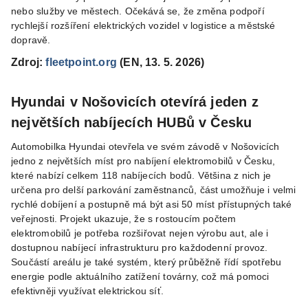
nebo služby ve městech. Očekává se, že změna podpoří
rychlejší rozšíření elektrických vozidel v logistice a městské
dopravě.
Zdroj:
fleetpoint.org
(EN, 13. 5. 2026)
Hyundai v Nošovicích otevírá jeden z
největších nabíjecích HUBů v Česku
Automobilka Hyundai otevřela ve svém závodě v Nošovicích
jedno z největších míst pro nabíjení elektromobilů v Česku,
které nabízí celkem 118 nabíjecích bodů. Většina z nich je
určena pro delší parkování zaměstnanců, část umožňuje i velmi
rychlé dobíjení a postupně má být asi 50 míst přístupných také
veřejnosti. Projekt ukazuje, že s rostoucím počtem
elektromobilů je potřeba rozšiřovat nejen výrobu aut, ale i
dostupnou nabíjecí infrastrukturu pro každodenní provoz.
Součástí areálu je také systém, který průběžně řídí spotřebu
energie podle aktuálního zatížení továrny, což má pomoci
efektivněji využívat elektrickou síť.