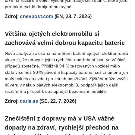
také na rozšíření velmi výkonných nabíjecích stanic, které jsou
pro takto rychlé dobíjení nezbytné.
Zdroj:
cnevpost.com
(EN, 28. 7. 2026)
Většina ojetých elektromobilů si
zachovává velmi dobrou kapacitu baterie
Nová analýza založená na měření baterií ojetých elektromobilů
ukazuje, že obavy z jejich rychlého opotřebení jsou ve většině
případů zbytečné. Přibližně 94 % testovaných vozidel mělo
stále více než 90 % původní kapacity baterie, což znamená jen
malý pokles dojezdu i po letech používání. Zjištění může zvýšit
důvěru v nákup ojetých elektromobilů, podpořit jejich další
rozšíření a přispět k dostupnější bezemisní mobilitě.
Zdroj:
carla.se
(SE, 22. 7. 2026)
Znečištění z dopravy má v USA vážné
dopady na zdraví, rychlejší přechod na