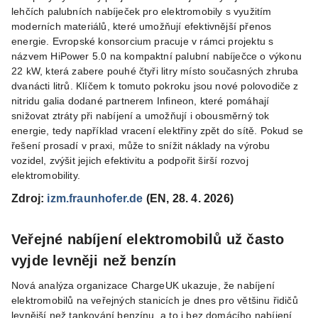
lehčích palubních nabíječek pro elektromobily s využitím
moderních materiálů, které umožňují efektivnější přenos
energie. Evropské konsorcium pracuje v rámci projektu s
názvem HiPower 5.0 na kompaktní palubní nabíječce o výkonu
22 kW, která zabere pouhé čtyři litry místo současných zhruba
dvanácti litrů. Klíčem k tomuto pokroku jsou nové polovodiče z
nitridu galia dodané partnerem Infineon, které pomáhají
snižovat ztráty při nabíjení a umožňují i obousměrný tok
energie, tedy například vracení elektřiny zpět do sítě. Pokud se
řešení prosadí v praxi, může to snížit náklady na výrobu
vozidel, zvýšit jejich efektivitu a podpořit širší rozvoj
elektromobility.
Zdroj:
izm.fraunhofer.de
(EN, 28. 4. 2026)
Veřejné nabíjení elektromobilů už často
vyjde levněji než benzín
Nová analýza organizace ChargeUK ukazuje, že nabíjení
elektromobilů na veřejných stanicích je dnes pro většinu řidičů
levnější než tankování benzínu, a to i bez domácího nabíjení.