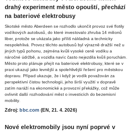
drahý experiment město opouští, přechází
na bateriové elektrobusy
Skotské město Aberdeen se rozhodlo ukončit provoz své flotily
vodíkových autobusů, do které investovalo zhruba 14 milionů
liber, protože se ukázala jako příliš nákladná a technicky
nespolehlivá. Provoz těchto autobusů byl výrazně dražší než u
jiných typů pohonu, zejména kvůli vysoké ceně vodíku a
náročné údržbě, a vozidla navíc často nejezdila kvůli poruchám.
Město proto plánuje přejít na bateriové elektrobusy, které se v
praxi ukazují jako levnější a spolehlivější řešení pro městskou
dopravu. Případ ukazuje, že i když je vodík považován za
perspektivní čistou technologii, jeho širší využití v dopravě
zatím naráží na ekonomické a provozní překážky, což může
ovlivnit další rozhodování měst o investicích do bezemisní
mobility.
Zdroj:
bbc.com
(EN, 21. 4. 2026)
Nové elektromobily jsou nyní poprvé v