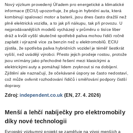
Nový výzkum provedený Úřadem pro energetické a klimatické
informace (ECIU) upozorňuje, že plug-in hybridní auta, která
kombinují spalovací motor a baterii, jsou dnes často dražší než
plně elektrická vozidla, a to jak při nákupu, tak při provozu. U
nejprodávanějších modelů vycházejí v průměru o tisíce liber
dráž a kvůli vyšší skutečné spotřebě paliva mohou řidiči ročně
zaplatit i výrazně více za benzín než u elektromobilů. ECIU
zjistila, že spotřeba paliva hybridních vozidel je téměř šestkrát
vyšší, než uvádějí výrobci. Přesto jejich prodeje rostou, protože
jsou vnímány jako přechodné řešení mezi klasickými a
elektrickými auty a pomáhají lidem zvyknout si na dobíjení.
Zjištění ale naznačují, že očekávané úspory se často nedostaví,
což může ovlivnit rozhodování řidičů i směřování podpory čistší
dopravy.
Zdroj:
independent.co.uk
(EN, 27. 4. 2026)
Menší a lehčí nabíječky pro elektromobily
díky nové technologii
Evropský výzkumný projekt se zaměřuje na vývoj menších a