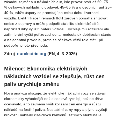
zásadní zejména u nákladních aut, kde provoz tvoří až 60–75
% celkových nákladů, u dodávek 45–65 % a u osobních aut 25–
40 %, takže úspory se promítají po celou dobu životnosti
vozidla. Elektrifikace firemních flotil zároveň pomáhá snižovat
emise z dopravy a může podpořit stabilitu elektrické sítě,
například díky využití baterií vozidel. Rychlejšímu rozšíření ale
zatím brání vyšší pořizovací cena, nedostatek dobíjecích stanic
a nejednotná pravidla, proto se očekává větší role státu při
podpoře tohoto přechodu.
Zdroj:
eurelectric.org
(EN, 4. 3. 2026)
Milence: Ekonomika elektrických
nákladních vozidel se zlepšuje, růst cen
paliv urychluje změnu
Nová analýza ukazuje, že elektrické nákladní vozy se stávají
ekonomicky výhodnější než dieselové rychleji, než se dříve
očekávalo, a to zejména kvůli kolísání cen energií a růstu
nákladů na fosilní paliva. Nestabilní ceny ropy a plynu zvyšují
provozní náklady klasických kamionů, zatímco elektřina je