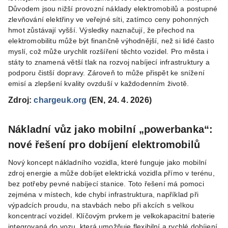
Důvodem jsou nižší provozní náklady elektromobilů a postupné
zlevňování elektřiny ve veřejné síti, zatímco ceny pohonných
hmot zůstávají vyšší. Výsledky naznačují, že přechod na
elektromobilitu může být finančně výhodnější, než si lidé často
myslí, což může urychlit rozšíření těchto vozidel. Pro města i
státy to znamená větší tlak na rozvoj nabíjecí infrastruktury a
podporu čistší dopravy. Zároveň to může přispět ke snížení
emisí a zlepšení kvality ovzduší v každodenním životě.
Zdroj:
chargeuk.org
(EN, 24. 4. 2026)
Nákladní vůz jako mobilní „powerbanka“:
nové řešení pro dobíjení elektromobilů
Nový koncept nákladního vozidla, které funguje jako mobilní
zdroj energie a může dobíjet elektrická vozidla přímo v terénu,
bez potřeby pevné nabíjecí stanice. Toto řešení má pomoci
zejména v místech, kde chybí infrastruktura, například při
výpadcích proudu, na stavbách nebo při akcích s velkou
koncentrací vozidel. Klíčovým prvkem je velkokapacitní baterie
integrovaná do vozu, která umožňuje flexibilní a rychlé dobíjení.