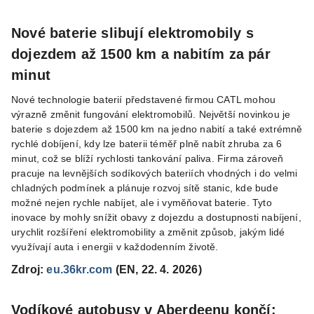
Nové baterie slibují elektromobily s
dojezdem až 1500 km a nabitím za pár
minut
Nové technologie baterií představené firmou CATL mohou
výrazně změnit fungování elektromobilů. Největší novinkou je
baterie s dojezdem až 1500 km na jedno nabití a také extrémně
rychlé dobíjení, kdy lze baterii téměř plně nabít zhruba za 6
minut, což se blíží rychlosti tankování paliva. Firma zároveň
pracuje na levnějších sodíkových bateriích vhodných i do velmi
chladných podmínek a plánuje rozvoj sítě stanic, kde bude
možné nejen rychle nabíjet, ale i vyměňovat baterie. Tyto
inovace by mohly snížit obavy z dojezdu a dostupnosti nabíjení,
urychlit rozšíření elektromobility a změnit způsob, jakým lidé
využívají auta i energii v každodenním životě.
Zdroj:
eu.36kr.com
(EN, 22. 4. 2026)
Vodíkové autobusy v Aberdeenu končí: