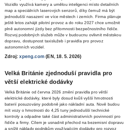
Vozidlo využívá kamery a umělou inteligenci místo detailních
map a speciálních laserových senzorů, díky čemuž má být
jednodušší nasazení ve více městech i zemích. Firma plánuje
ještě letos zahájit pilotní provoz a do roku 2027 chce umožnit
plně autonomní jízdy bez přítomnosti bezpečnostního řidiče.
Rozvoj podobných služeb může v budoucnu ovlivnit městskou
dopravu, dostupnost taxislužeb i pravidla pro provoz
autonomních vozidel.
Zdroj:
xpeng.com
(EN, 18. 5. 2026)
Velká Británie zjednoduší pravidla pro
větší elektrické dodávky
Velká Británie od června 2026 změní pravidla pro větší
elektrické dodávky, které byly dosud kvůli vyšší hmotnosti
baterií posuzovány podobně jako nákladní auta. Nově budou
mít vozy o hmotnosti do 4,25 tuny jednodušší technické
kontroly a odpadne také část administrativních povinností pro
řidiče a firmy. Cílem je usnadnit přechod na bezemisní dopravu
a snížit náklady podnikům využívajícím dodávky pro rozvoz