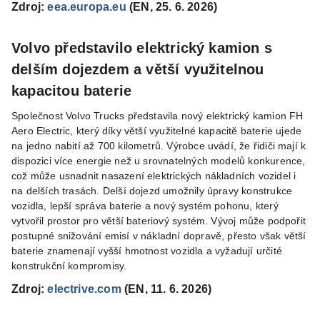
Zdroj:
eea.europa.eu
(EN, 25. 6. 2026)
Volvo představilo elektrický kamion s
delším dojezdem a větší využitelnou
kapacitou baterie
Společnost Volvo Trucks představila nový elektrický kamion FH
Aero Electric, který díky větší využitelné kapacitě baterie ujede
na jedno nabití až 700 kilometrů. Výrobce uvádí, že řidiči mají k
dispozici více energie než u srovnatelných modelů konkurence,
což může usnadnit nasazení elektrických nákladních vozidel i
na delších trasách. Delší dojezd umožnily úpravy konstrukce
vozidla, lepší správa baterie a nový systém pohonu, který
vytvořil prostor pro větší bateriový systém. Vývoj může podpořit
postupné snižování emisí v nákladní dopravě, přesto však větší
baterie znamenají vyšší hmotnost vozidla a vyžadují určité
konstrukční kompromisy.
Zdroj:
electrive.com
(EN, 11. 6. 2026)