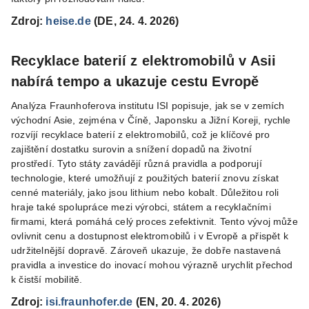
Zdroj:
heise.de
(DE, 24. 4. 2026)
Recyklace baterií z elektromobilů v Asii
nabírá tempo a ukazuje cestu Evropě
Analýza Fraunhoferova institutu ISI popisuje, jak se v zemích
východní Asie, zejména v Číně, Japonsku a Jižní Koreji, rychle
rozvíjí recyklace baterií z elektromobilů, což je klíčové pro
zajištění dostatku surovin a snížení dopadů na životní
prostředí. Tyto státy zavádějí různá pravidla a podporují
technologie, které umožňují z použitých baterií znovu získat
cenné materiály, jako jsou lithium nebo kobalt. Důležitou roli
hraje také spolupráce mezi výrobci, státem a recyklačními
firmami, která pomáhá celý proces zefektivnit. Tento vývoj může
ovlivnit cenu a dostupnost elektromobilů i v Evropě a přispět k
udržitelnější dopravě. Zároveň ukazuje, že dobře nastavená
pravidla a investice do inovací mohou výrazně urychlit přechod
k čistší mobilitě.
Zdroj:
isi.fraunhofer.de
(EN, 20. 4. 2026)