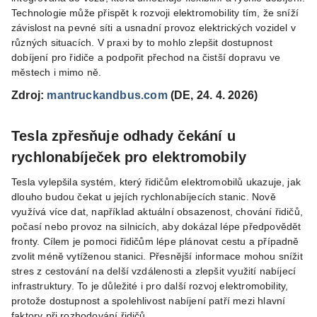
Technologie může přispět k rozvoji elektromobility tím, že sníží
závislost na pevné síti a usnadní provoz elektrických vozidel v
různých situacích. V praxi by to mohlo zlepšit dostupnost
dobíjení pro řidiče a podpořit přechod na čistší dopravu ve
městech i mimo ně.
Zdroj:
mantruckandbus.com
(DE, 24. 4. 2026)
Tesla zpřesňuje odhady čekání u
rychlonabíječek pro elektromobily
Tesla vylepšila systém, který řidičům elektromobilů ukazuje, jak
dlouho budou čekat u jejích rychlonabíjecích stanic. Nově
využívá více dat, například aktuální obsazenost, chování řidičů,
počasí nebo provoz na silnicích, aby dokázal lépe předpovědět
fronty. Cílem je pomoci řidičům lépe plánovat cestu a případně
zvolit méně vytíženou stanici. Přesnější informace mohou snížit
stres z cestování na delší vzdálenosti a zlepšit využití nabíjecí
infrastruktury. To je důležité i pro další rozvoj elektromobility,
protože dostupnost a spolehlivost nabíjení patří mezi hlavní
faktory při rozhodování řidičů.