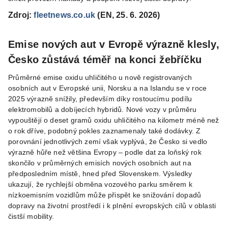
Zdroj:
fleetnews.co.uk
(EN, 25. 6. 2026)
Emise nových aut v Evropě výrazně klesly,
Česko zůstává téměř na konci žebříčku
Průměrné emise oxidu uhličitého u nově registrovaných
osobních aut v Evropské unii, Norsku a na Islandu se v roce
2025 výrazně snížily, především díky rostoucímu podílu
elektromobilů a dobíjecích hybridů. Nové vozy v průměru
vypouštějí o deset gramů oxidu uhličitého na kilometr méně než
o rok dříve, podobný pokles zaznamenaly také dodávky. Z
porovnání jednotlivých zemí však vyplývá, že Česko si vedlo
výrazně hůře než většina Evropy – podle dat za loňský rok
skončilo v průměrných emisích nových osobních aut na
předposledním místě, hned před Slovenskem. Výsledky
ukazují, že rychlejší obměna vozového parku směrem k
nízkoemisním vozidlům může přispět ke snižování dopadů
dopravy na životní prostředí i k plnění evropských cílů v oblasti
čistší mobility.