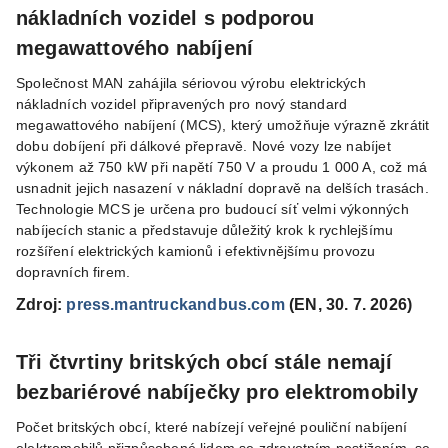
nákladních vozidel s podporou
megawattového nabíjení
Společnost MAN zahájila sériovou výrobu elektrických
nákladních vozidel připravených pro nový standard
megawattového nabíjení (MCS), který umožňuje výrazně zkrátit
dobu dobíjení při dálkové přepravě. Nové vozy lze nabíjet
výkonem až 750 kW při napětí 750 V a proudu 1 000 A, což má
usnadnit jejich nasazení v nákladní dopravě na delších trasách.
Technologie MCS je určena pro budoucí síť velmi výkonných
nabíjecích stanic a představuje důležitý krok k rychlejšímu
rozšíření elektrických kamionů i efektivnějšímu provozu
dopravních firem.
Zdroj:
press.mantruckandbus.com
(EN, 30. 7. 2026)
Tři čtvrtiny britských obcí stále nemají
bezbariérové nabíječky pro elektromobily
Počet britských obcí, které nabízejí veřejné pouliční nabíjení