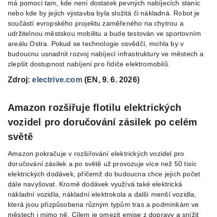
má pomoci tam, kde není dostatek pevných nabíjecích stanic
nebo kde by jejich výstavba byla složitá či nákladná. Robot je
součástí evropského projektu zaměřeného na chytrou a
udržitelnou městskou mobilitu a bude testován ve sportovním
areálu Ostra. Pokud se technologie osvědčí, mohla by v
budoucnu usnadnit rozvoj nabíjecí infrastruktury ve městech a
zlepšit dostupnost nabíjení pro řidiče elektromobilů.
Zdroj:
electrive.com
(EN, 9. 6. 2026)
Amazon rozšiřuje flotilu elektrických
vozidel pro doručování zásilek po celém
světě
Amazon pokračuje v rozšiřování elektrických vozidel pro
doručování zásilek a po světě už provozuje více než 50 tisíc
elektrických dodávek, přičemž do budoucna chce jejich počet
dále navyšovat. Kromě dodávek využívá také elektrická
nákladní vozidla, nákladní elektrokola a další menší vozidla,
která jsou přizpůsobena různým typům tras a podmínkám ve
městech i mimo ně. Cílem je omezit emise z dopravy a snížit