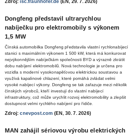
Zdroj:
isc.fraunhofer.de
(EN, 29. 7. 2026)
Dongfeng představil ultrarychlou
nabíječku pro elektromobily s výkonem
1,5 MW
Čínská automobilka Dongfeng představila vlastní rychlonabíjecí
stanici s maximálním výkonem 1 500 kW, která má konkurovat
nejvýkonnějším nabíječkám společnosti BYD a výrazně zkrátit
dobu nabíjení elektromobilů. Nová technologie je určena pro
vozidla s moderní vysokonapěťovou elektrickou soustavou a
využívá kapalinové chlazení, které pomáhá zvládat velmi
vysoké nabíjecí výkony. Dongfeng se tak zařazuje mezi několik
čínských výrobců, kteří investují do vlastní nabíjecí
infrastruktury, což může urychlit rozvoj elektromobility a zlepšit
dostupnost velmi rychlého nabíjení pro řidiče.
Zdroj:
cnevpost.com
(EN, 30. 7. 2026)
MAN zahájil sériovou výrobu elektrických