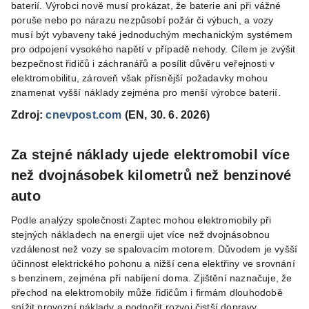
baterií. Výrobci nově musí prokázat, že baterie ani při vážné
poruše nebo po nárazu nezpůsobí požár či výbuch, a vozy
musí být vybaveny také jednoduchým mechanickým systémem
pro odpojení vysokého napětí v případě nehody. Cílem je zvýšit
bezpečnost řidičů i záchranářů a posílit důvěru veřejnosti v
elektromobilitu, zároveň však přísnější požadavky mohou
znamenat vyšší náklady zejména pro menší výrobce baterií.
Zdroj:
cnevpost.com
(EN, 30. 6. 2026)
Za stejné náklady ujede elektromobil více
než dvojnásobek kilometrů než benzinové
auto
Podle analýzy společnosti Zaptec mohou elektromobily při
stejných nákladech na energii ujet více než dvojnásobnou
vzdálenost než vozy se spalovacím motorem. Důvodem je vyšší
účinnost elektrického pohonu a nižší cena elektřiny ve srovnání
s benzinem, zejména při nabíjení doma. Zjištění naznačuje, že
přechod na elektromobily může řidičům i firmám dlouhodobě
snížit provozní náklady a podpořit rozvoj čistší dopravy.