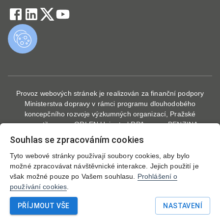
Provoz webových stránek je realizován za finanční podpory
Ministerstva dopravy v rámci programu dlouhodobého
koncepčního rozvoje výzkumných organizací, Pražské
energetiky, a. s., ORLEN Unipetrol RPA s.r.o. - BENZINA,
odštěpný závod a E.ON Drive Infrastructure CZ s.r.o. Webové
Souhlas se zpracováním cookies
stránky vznikly při řešení projektu "Rozvoj veřejné dobíjecí
infrastruktury v kontextu zajištění dopravní obsluhy a zohlednění
Tyto webové stránky používají soubory cookies, aby bylo
dopravně inženýrských parametrů", který byl financován se
možné zpracovávat návštěvnické interakce. Jejich použití je
státní podporou Technologické agentury ČR a Ministerstva
však možné pouze po Vašem souhlasu.
Prohlášení o
dopravy ČR v rámci Programu DOPRAVA 2020+.
používání cookies
.
PŘÍJMOUT VŠE
NASTAVENÍ
Copyright © 2025 Centrum dopravního výzkumu, v. v. i.