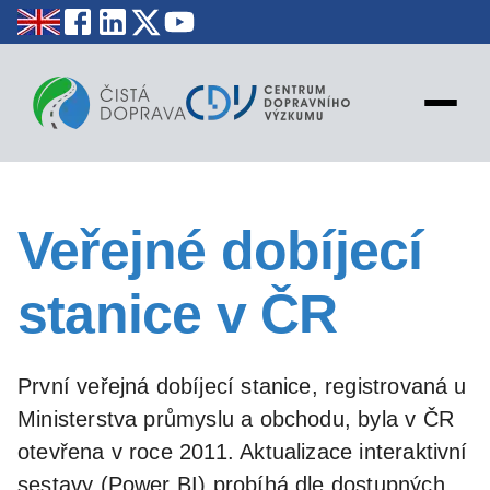
NOVINKY
Veřejné dobíjecí
STATISTIKY
EDUKACE
stanice v ČR
MAPY
PROJEKTY
KONTAKT
První veřejná dobíjecí stanice, registrovaná u
Ministerstva průmyslu a obchodu, byla v ČR
otevřena v roce 2011. Aktualizace interaktivní
sestavy (Power BI) probíhá dle dostupných