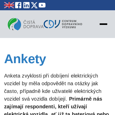
NOVINKY
Ankety
STATISTIKY
EDUKACE
MAPY
Anketa zvyklosti při dobíjení elektrických
PROJEKTY
vozidel by měla odpovědět na otázky jak
KONTAKT
často, případně kde uživatelé elektrických
vozidel svá vozidla dobíjejí.
Primárně nás
zajímají respondenti, kteří užívají
elektrická vozidla, ať již ta bateriová nebo