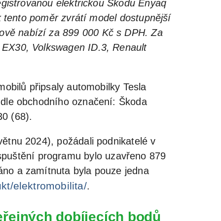
registrovanou elektrickou Škodu Enyaq
ak tento poměr zvrátí model dostupnější
ově nabízí za 899 000 Kč s DPH. Za
o EX30, Volkswagen ID.3, Renault
mobilů připsaly automobilky Tesla
y dle obchodního označení: Škoda
0 (68).
ětnu 2024), požádali podnikatelé v
puštění programu bylo uzavřeno 879
áno a zamítnuta byla pouze jedna
kt/elektromobilita/
.
eřejných dobíjecích bodů