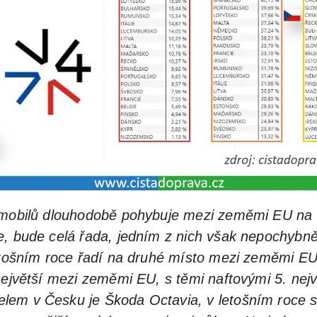
omobilů dlouhodobě pohybuje mezi zeměmi EU na c
e, bude celá řada, jedním z nich však nepochybně 
letošním roce řadí na druhé místo mezi zeměmi EU
největší mezi zeměmi EU, s těmi naftovými 5. nejv
em v Česku je Škoda Octavia, v letošním roce si 