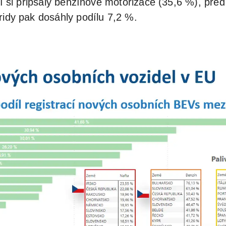
cí si připsaly benzínové motorizace (35,6 %), pře
ridy pak dosáhly podílu 7,2 %.