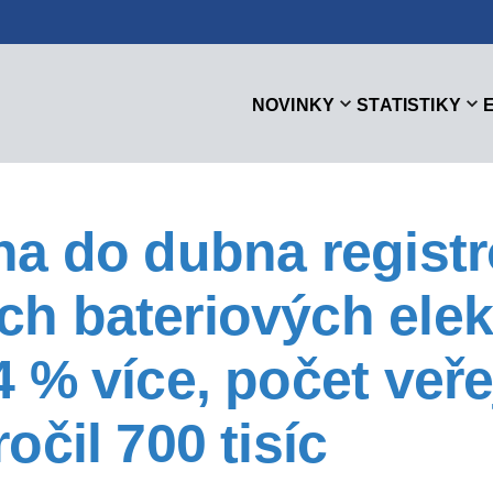
NOVINKY
STATISTIKY
na do dubna registro
h bateriových elek
4 % více, počet veř
očil 700 tisíc