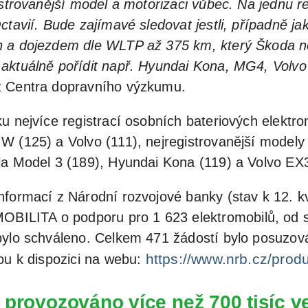
istrovanější model a motorizaci vůbec. Na jednu 
ctavií. Bude zajímavé sledovat jestli, případně j
h a dojezdem dle WLTP až 375 km, který Škoda n
 aktuálně pořídit např. Hyundai Kona, MG4, Volv
z Centra dopravního výzkumu.
u nejvíce registrací osobních bateriových elektro
W (125) a Volvo (111), nejregistrovanější model
la Model 3 (189), Hyundai Kona (119) a Volvo EX3
nformací z Národní rozvojové banky (stav k 12. kv
ILITA o podporu pro 1 623 elektromobilů, od s
bylo schváleno. Celkem 471 žádostí bylo posuzov
https://www.nrb.cz/produ
ou k dispozici na webu:
 provozováno více než 700 tisíc v