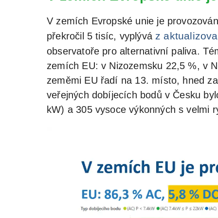
V zemích Evropské unie je provozován
z aktualizov
překročil 5 tisíc, vyplývá
observatoře pro alternativní paliva. Té
zemích EU: v Nizozemsku 22,5 %, v Ně
zeměmi EU řadí na 13. místo, hned za
veřejných dobíjecích bodů v Česku by
kW) a 305 vysoce výkonných s velmi r