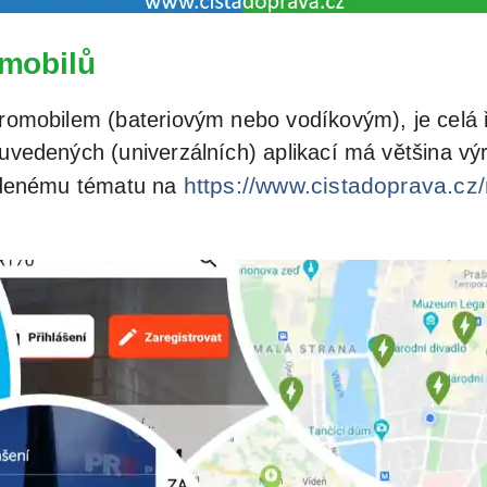
omobilů
ktromobilem (bateriovým nebo vodíkovým), je celá
 uvedených (univerzálních) aplikací má většina vý
https://www.cistadoprava.cz/
vedenému tématu na