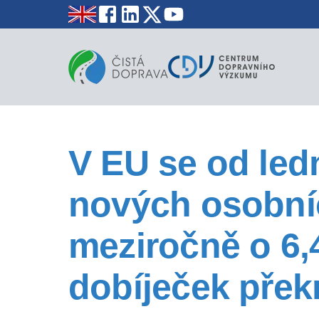
V EU se od led
nových osobníc
meziročně o 6,
dobíječek překr