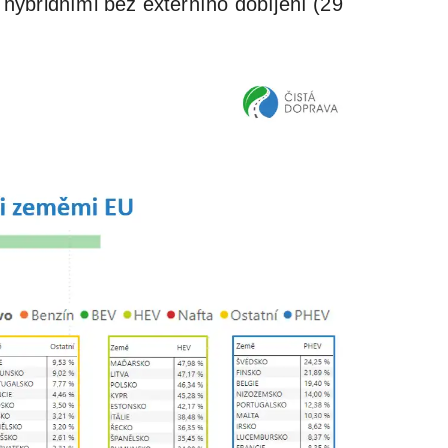
d hybridními bez externího dobíjení (29