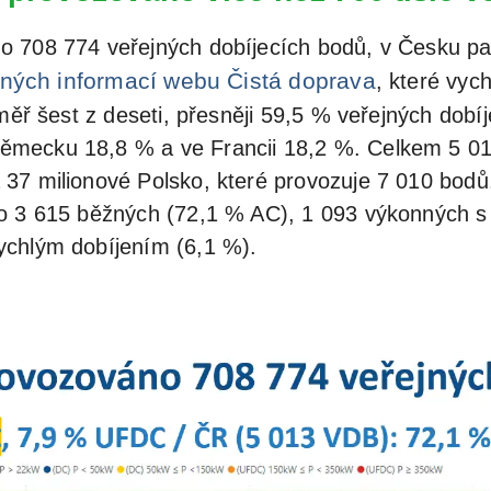
o 708 774 veřejných dobíjecích bodů, v Česku pa
aných informací webu Čistá doprava
, které vyc
měř šest z deseti, přesněji 59,5 % veřejných dobíj
mecku 18,8 % a ve Francii 18,2 %. Celkem 5 01
 37 milionové Polsko, které provozuje 7 010 bod
lo 3 615 běžných (72,1 % AC), 1 093 výkonných 
ychlým dobíjením (6,1 %).