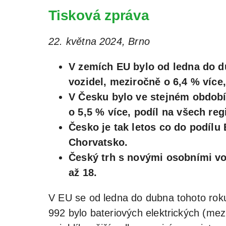
Tisková zpráva
22. května 2024, Brno
V zemích EU bylo od ledna do d
vozidel, meziročně o 6,4 % více
V Česku bylo ve stejném období
o 5,5 % více, podíl na všech reg
Česko je tak letos co do podíl
Chorvatsko.
Český trh s novými osobními voz
až 18.
V EU se od ledna do dubna tohoto roku
992 bylo bateriových elektrických (mez