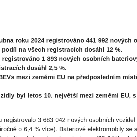
ubna roku 2024 registrováno 441 992 nových o
, podíl na všech registracích dosáhl 12 %.
 registrováno 1 893 nových osobních bateriový
istracích dosáhl 2,5 %.
u BEVs mezi zeměmi EU na předposledním míst
idly byl letos 10. největší mezi zeměmi EU, s
 registrovalo 3 683 042 nových osobních vozidel 
iročně o 6,4 % více). Bateriové elektromobily se 