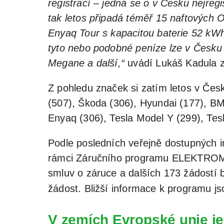
registrací – jedná se o v Česku nejreg
tak letos připadá téměř 15 naftových O
Enyaq Tour s kapacitou baterie 52 kW
tyto nebo podobné peníze lze v Česku
Megane a další,“
uvádí Lukáš Kadula 
Z pohledu značek si zatím letos v Česk
(507), Škoda (306), Hyundai (177), BM
Enyaq (306), Tesla Model Y (299), Tes
Podle posledních veřejně dostupných i
rámci Záručního programu ELEKTROMOB
smluv o záruce a dalších 173 žádostí 
žádost. Bližší informace k programu js
V zemích Evropské unie je