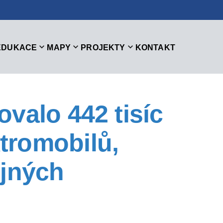
EDUKACE
MAPY
PROJEKTY
KONTAKT
valo 442 tisíc
tromobilů,
ejných