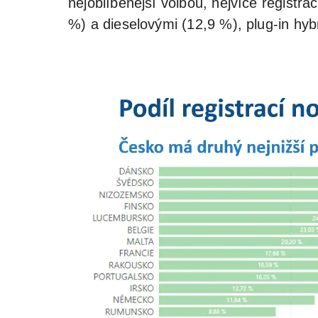
nejoblíbenější volbou, nejvíce registra
%) a dieselovými (12,9 %), plug-in hyb