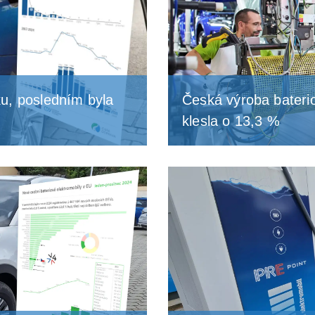
u, posledním byla
Česká výroba baterio
klesla o 13,3 %