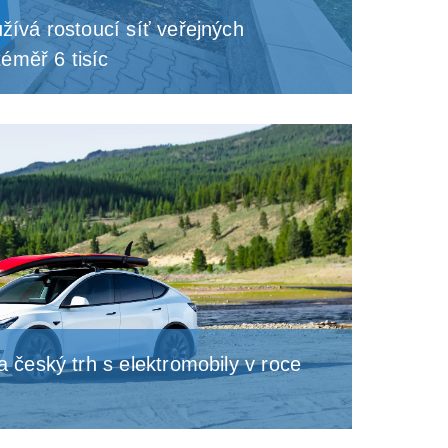
žívá rostoucí síť veřejných
téměř 6 tisíc
a český trh s elektromobily v roce