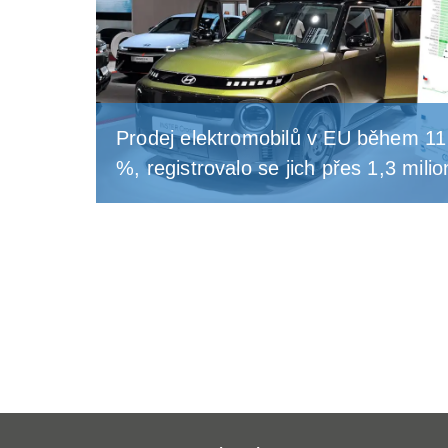
Prodej elektromobilů v EU během 11 
%, registrovalo se jich přes 1,3 mili