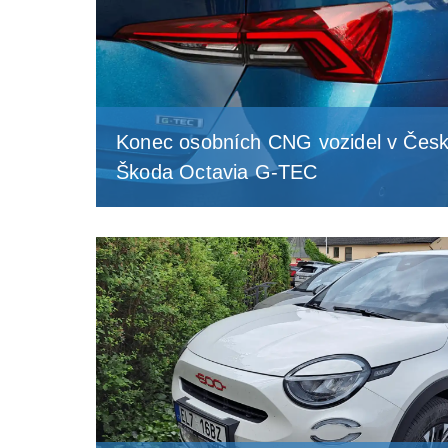
Konec osobních CNG vozidel v Česk
Škoda Octavia G-TEC