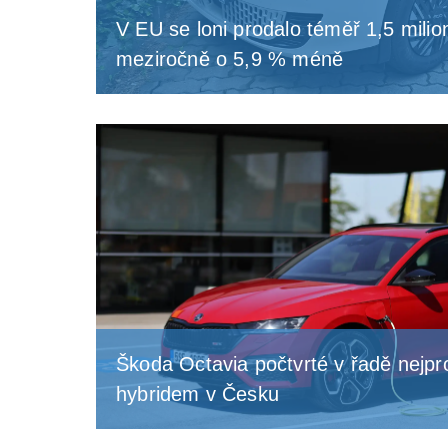
V EU se loni prodalo téměř 1,5 milio
meziročně o 5,9 % méně
Škoda Octavia počtvrté v řadě nejpr
hybridem v Česku