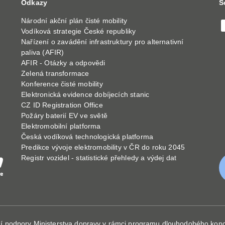
Odkazy
S
Národní akční plán čisté mobility
Vodíková strategie České republiky
Nařízení o zavádění infrastruktury pro alternativní
paliva (AFIR)
AFIR - Otázky a odpovědi
Zelená transformace
Konference čisté mobility
Elektronická evidence dobíjecích stanic
CZ ID Registration Office
Požáry baterií EV ve světě
Elektromobilní platforma
Česká vodíková technologická platforma
Predikce vývoje elektromobility v ČR do roku 2045
Registr vozidel - statistické přehledy a výdej dat
ční podpory Ministerstva dopravy v rámci programu dlouhodobého kon