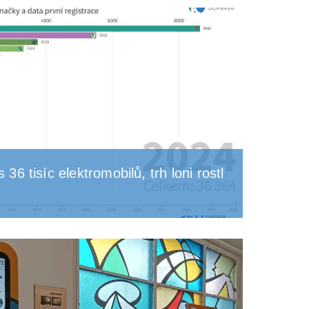
 36 tisíc elektromobilů, trh loni rostl