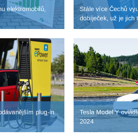
nu elektromobilů,
Stále více Čechů vyu
dobíječek, už je jich 
odávanějším plug-in
Tesla Model Y ovládl
2024