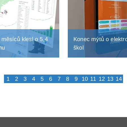
měsíců klesl o 5,4
Konec mýtů o elektro
onu
škol
1
2
3
4
5
6
7
8
9
10
11
12
13
14