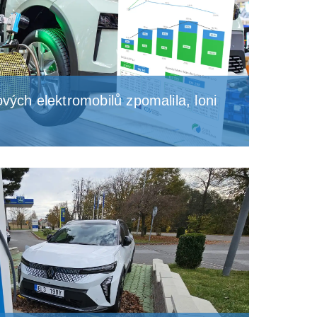
vých elektromobilů zpomalila, loni