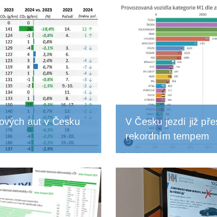
nových aut v Česku
V Česku jezdí již přes
rekordním tempem