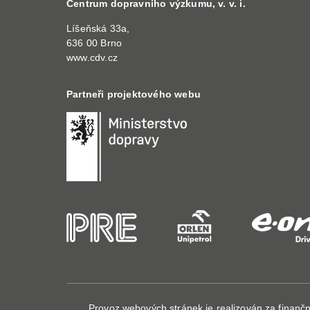
Centrum dopravního výzkumu, v. v. i.
Líšeňská 33a,
636 00 Brno
www.cdv.cz
Partneři projektového webu
Provoz webových stránek je realizován za finan