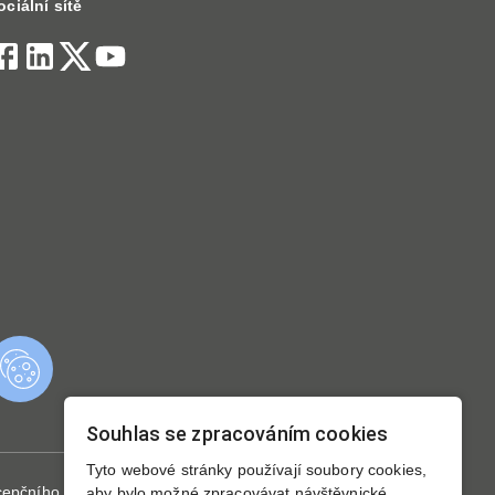
ociální sítě
Souhlas se zpracováním cookies
Tyto webové stránky používají soubory cookies,
cepčního rozvoje výzkumných organizací, Pražské
aby bylo možné zpracovávat návštěvnické