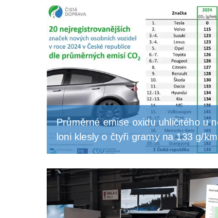
Průměrné emise oxidu uhličitého u 
loni klesly o čtyři gramy na 133 g/km